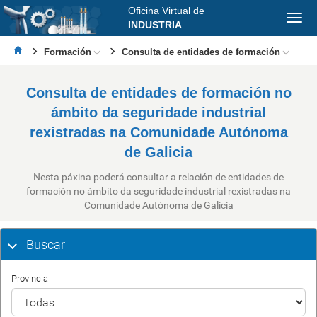
Oficina Virtual de
Abrir
INDUSTRIA
nave
Formación
Consulta de entidades de formación
Consulta de entidades de formación no
ámbito da seguridade industrial
rexistradas na Comunidade Autónoma
de Galicia
Nesta páxina poderá consultar a relación de entidades de
formación no ámbito da seguridade industrial rexistradas na
Comunidade Autónoma de Galicia
Buscar
Provincia