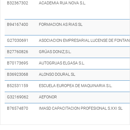
B32367302
ACADEMIA RUA NOVA S.L.
B94167400
FORMACION AS RIAS SL
G27030691
ASOCIACION EMPRESARIAL LUCENSE DE FONTANE
B27760826
GRÚAS DONIZ,S.L.
B70173695
AUTOGRUAS ELGASA S.L.
B36923068
ALONSO DOURAL SL
B52531159
ESCUELA EUROPEA DE MAQUINARIA S.L.
G32169062
AEFONOR
B76574870
IMASD CAPACITACION PROFESIONAL S.XXI SL