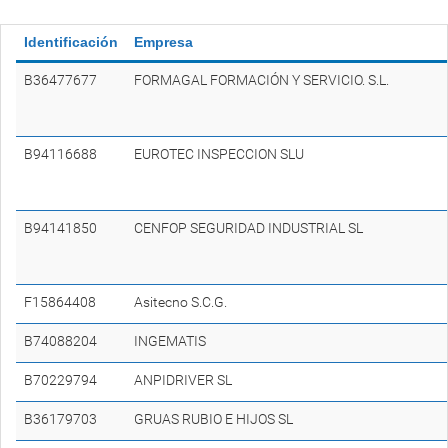
Identificación
Empresa
B36477677
FORMAGAL FORMACIÓN Y SERVICIO. S.L.
B94116688
EUROTEC INSPECCION SLU
B94141850
CENFOP SEGURIDAD INDUSTRIAL SL
F15864408
Asitecno S.C.G.
B74088204
INGEMATIS
B70229794
ANPIDRIVER SL
B36179703
GRUAS RUBIO E HIJOS SL